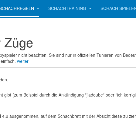
SCHACHREGELN
SCHACHTRAINING
SCHACH SPIELE
r Züge
byspieler nicht beachten. Sie sind nur in offiziellen Tunieren von Be
 einfach.
weiter
rden.
 gibt (zum Beispiel durch die Ankündigung "j'adoube" oder "ich korrigie
ikel 4.2 ausgenommen, auf dem Schachbrett mit der Absicht diese zu zi