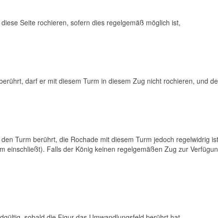
diese Seite rochieren, sofern dies regelgemäß möglich ist,
rührt, darf er mit diesem Turm in diesem Zug nicht rochieren, und der F
n den Turm berührt, die Rochade mit diesem Turm jedoch regelwidrig 
einschließt). Falls der König keinen regelgemäßen Zug zur Verfügung 
dgültig, sobald die Figur das Umwandlungsfeld berührt hat.