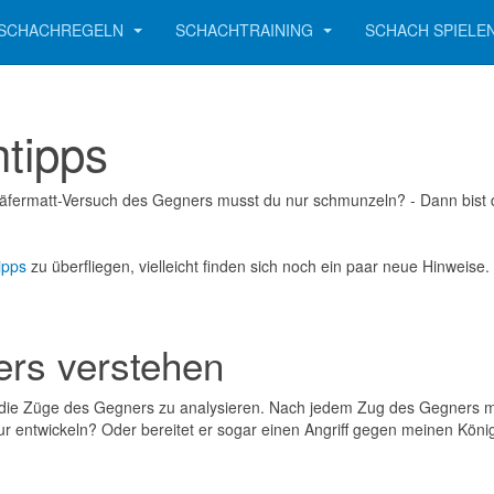
SCHACHREGELN
SCHACHTRAINING
SCHACH SPIELE
tipps
häfermatt-Versuch des Gegners musst du nur schmunzeln? - Dann bist d
ipps
zu überfliegen, vielleicht finden sich noch ein paar neue Hinwei
ers verstehen
 es die Züge des Gegners zu analysieren. Nach jedem Zug des Gegners 
ch nur entwickeln? Oder bereitet er sogar einen Angriff gegen meinen K